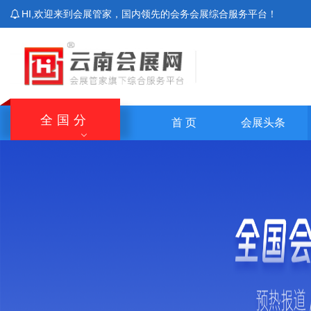
HI,欢迎来到会展管家，国内领先的会务会展综合服务平台！
全国分
首 页
会展头条
站
北京站
上海站
广东站
重庆站
主站
湖南站
云南站
宁夏站
青海站