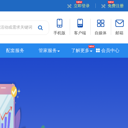
立即登录
免费注册
手机版
客户端
自媒体
邮箱
配套服务
管家服务
了解更多
会员中心
站
山西站
河南站
河北站
黑龙江站
湖北站
站
广西站
海南站
西藏站
新疆站
四川站