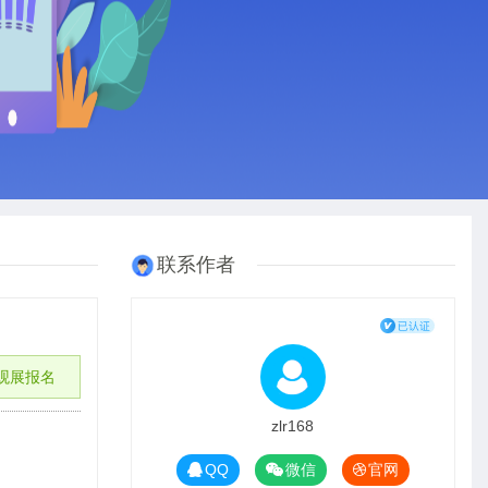
联系作者
观展报名
zlr168
QQ
微信
官网