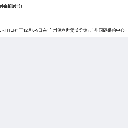
（展会招展书）
ERTHER” 于12月6-9日在“广州保利世贸博览馆+广州国际采购中心
，云集球20多个国家逾1000家适于私宅与新商业等业态的设计、艺
+精品、优品、孤品，展览规模近十八万平方米。同期举办150多场
，涉及商业、办公、酒店、住宅、文旅、公共空间、城市更新、乡
，9760位来自五湖四海的同路人，"一起" 参与到这场关于设计美
我们还为您收藏了一份收官美图大礼包，特此献上，邀