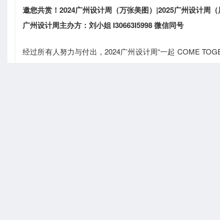
邀您共赏！2024广州设计周（万张美图）|2025广州设计周
广州设计周主办方：刘小姐 I30663I5998 微信同号
经过所有人努力与付出，2024广州设计周“一起 COME TOG
展中心”三馆圆满举办，展览规模达18个展馆；40+超级策展
居、智能和高级定制等企业和机构联合展出，发布10000
内、建筑、产品、景观、视觉、时尚设计、艺术等多个专业
创、生活美学等多个设计领域。在这场旅程中，我们遇见了40
四天的展期，除了邀请你们亲身参观体验之外，