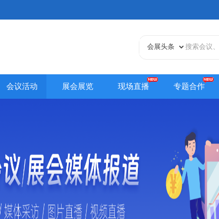
会议活动
展会展览
现场直播
专题合作
天津站
江苏站
浙江站
安徽站
福建站
山东
贵州站
辽宁站
吉林站
甘肃站
江西站
陕西
内蒙古站
香港站
澳门站
台湾站