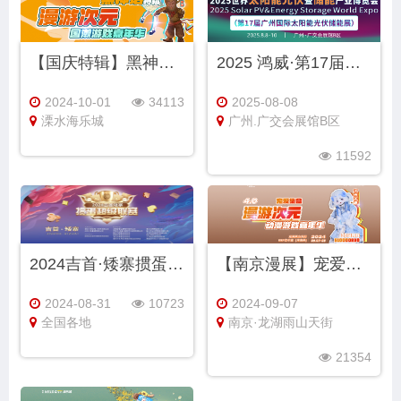
【国庆特辑】黑神话同人&漫游次元6.0国潮游戏嘉年华
2025 鸿威·第17届世界太阳能光伏暨储能产业博览会
2024-10-01
34113
2025-08-08
溧水海乐城
广州.广交会展馆B区
11592
2024吉首·矮寨掼蛋超级联赛
【南京漫展】宠爱集盒·漫游次元4.0 动漫游戏嘉年华
2024-08-31
10723
2024-09-07
全国各地
南京·龙湖雨山天街
21354