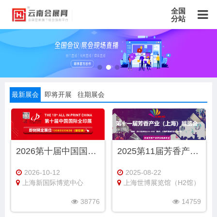
全国
分站
主站
北京站
上海站
广东站
重庆站
天津站
江苏站
浙江站
安徽站
福建站
山东站
山西站
河南站
河北站
黑龙江站
湖北站
湖南站
云南站
宁夏站
青海站
贵州站
辽宁站
最新展会
即将开展
往期展会
吉林站
甘肃站
江西站
陕西站
广西站
海南站
西藏站
新疆站
四川站
内蒙古站
香港站
澳门站
台湾站
2026第十届中国国际全印展
2025第11届芳香产业展览会（上海芳香展）
2026-10-12
2025-08-22
上海新国际博览中心
上海世博展览馆（H2馆）
38776
14759