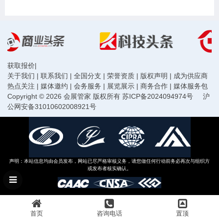
获取报价
|
关于我们
|
联系我们
|
全国分支
|
荣誉资质
|
版权声明
|
成为供应商
热点关注
|
媒体邀约
|
会务服务
|
展览展示
|
商务合作
|
媒体服务包
Copyright © 2026 会展管家 版权所有
苏ICP备2024094974号
沪
公网安备31010602008921号
声明：本站信息均由会员发布，网站已尽严格审核义务，请您做任何行动前务必再次与组织方
或发布者核实确认。
首页
咨询电话
置顶