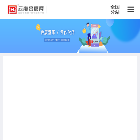
全国
分站
主站
北京站
上海站
广东站
重庆站
天津站
江苏站
浙江站
安徽站
福建站
山东站
山西站
河南站
河北站
黑龙江站
湖北站
湖南站
云南站
宁夏站
青海站
贵州站
辽宁站
吉林站
甘肃站
江西站
陕西站
广西站
海南站
西藏站
新疆站
四川站
内蒙古站
香港站
澳门站
台湾站