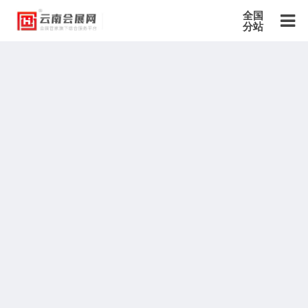
全国
分站
主站
北京站
上海站
广东站
重庆站
天津站
江苏站
浙江站
安徽站
福建站
山东站
山西站
河南站
河北站
黑龙江站
湖北站
湖南站
云南站
宁夏站
青海站
贵州站
辽宁站
吉林站
甘肃站
江西站
陕西站
广西站
海南站
西藏站
新疆站
四川站
内蒙古站
香港站
澳门站
台湾站