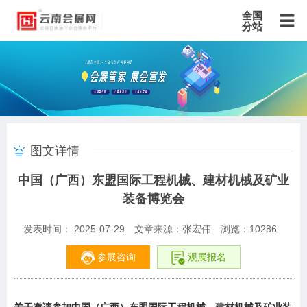
全国
分站
主站
北京站
上海站
广东站
重庆站
天津站
江苏站
浙江站
安徽站
福建站
山东站
山西站
河南站
河北站
黑龙江站
湖北站
湖南站
云南站
宁夏站
青海站
贵州站
辽宁站
吉林站
甘肃站
江西站
陕西站
广西站
海南站
西藏站
图文详情
新疆站
四川站
内蒙古站
香港站
澳门站
台湾站
中国（广西）东盟国际工程机械、建材机械及矿业
装备博览会
发表时间： 2025-07-29
文章来源：张宏伟
浏览：
10286
参展咨询
观展报名