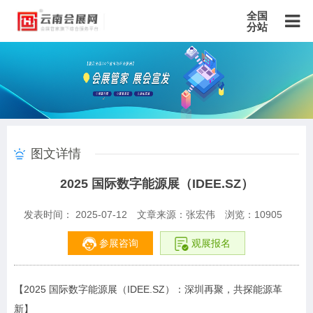
全国
分站
主站
北京站
上海站
广东站
重庆站
天津站
江苏站
浙江站
安徽站
福建站
山东站
山西站
河南站
河北站
黑龙江站
湖北站
湖南站
云南站
宁夏站
青海站
贵州站
辽宁站
吉林站
甘肃站
江西站
陕西站
广西站
海南站
西藏站
图文详情
新疆站
四川站
内蒙古站
香港站
澳门站
台湾站
2025 国际数字能源展（IDEE.SZ）
发表时间： 2025-07-12
文章来源：张宏伟
浏览：
10905
参展咨询
观展报名
【2025 国际数字能源展（IDEE.SZ）：深圳再聚，共探能源革
新】