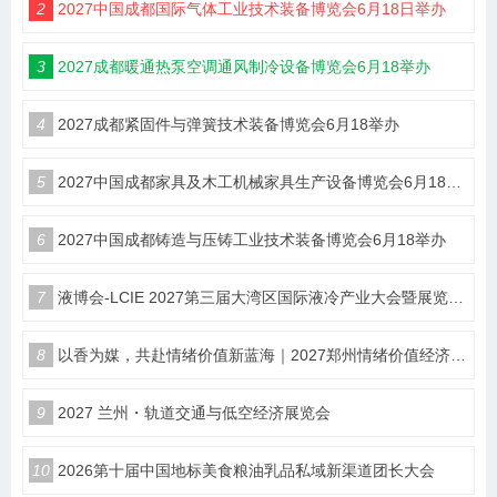
2
2027中国成都国际气体工业技术装备博览会6月18日举办
3
2027成都暖通热泵空调通风制冷设备博览会6月18举办
4
2027成都紧固件与弹簧技术装备博览会6月18举办
5
2027中国成都家具及木工机械家具生产设备博览会6月18举办
6
2027中国成都铸造与压铸工业技术装备博览会6月18举办
7
液博会-LCIE 2027第三届大湾区国际液冷产业大会暨展览会（深圳）
8
以香为媒，共赴情绪价值新蓝海｜2027郑州情绪价值经济博览会・香氛产业馆
9
2027 兰州・轨道交通与低空经济展览会
10
2026第十届中国地标美食粮油乳品私域新渠道团长大会