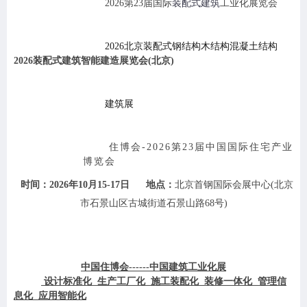
202
6
第
23
届
国际
装配式建筑
工业化展览会
202
6
北京装配式钢结构木结构混凝土结构
2026装配式建筑智能建造展览会(北京)
建筑展
住博会
-202
6
第
23
届中国国际住宅产业
博览会
时间：
202
6
年
10
月
15-17
日
地点：
北京首钢国际会展中心
(北京
市石景山区古城街道石景山路68号)
中国住博会
------中国建筑工业化展
设计标准化
生产工厂化
施工装配化
装修一体化
管理信
息化
应用智能化