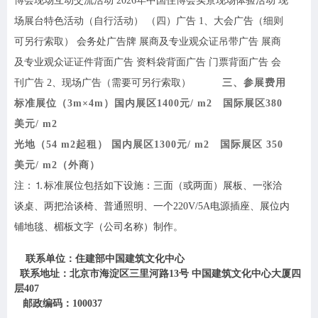
博会现场互动交流活动
202
6
年中国住博会实景现场体验活动
现
场展台特色活动（自行活动）
（四）广告
1、大会广告（细则
可另行索取） 会务处广告牌 展商及专业观众证吊带广告 展商
及专业观众证证件背面广告 资料袋背面广告 门票背面广告 会
刊广告 2、现场广告（需要可另行索取）
三、参展费用
标准展位（
3m×4m）国内展区1
4
00元/ m2 国际展区380
美元/ m2
光地（
54 m2起租） 国内展区1
3
00元/ m2 国际展区 350
美元/ m2（外商）
注：
⒈标准展位包括如下设施：三面（或两面）展板、一张洽
谈桌、两把洽谈椅、普通照明、一个220V/5A电源插座、展位内
铺地毯、楣板文字（公司名称）制作。
联系单位：住建部中国建筑文化中心
联系地址：北京市海淀区三里河路
13号 中国建筑文化中心大厦四
层407
邮政编码：
100037