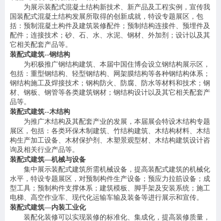
为展示装配式混凝土结构新技术、新产品及工程实例，宣传我
国装配式混凝土结构发展所取得的
创
新成就，特设专题展区，包
括：预制混凝土构件及建筑装修配件；预制结构连接件、预埋件及
配件；连接技术；砂、石、水、水泥、钢材、外加剂；设计以及其
它相关配套产品等。
装配式建筑
--钢结构
为积极推广钢结构建筑、本届中国住博会设立钢结构展示区，
包括：重型钢结构、轻型钢结构、网架膜结构等各种钢结构体系；
钢结构施工及焊接技术；钢构防火、防腐、防水等材料和技术；钢
材、钢板、钢管等各类建筑钢材；钢结构设计以及其它相关配套产
品等。
装配式建筑
--木结构
为推广木结构及其配套产业的发展，本届展会特设木结构专题
展区，包括：各类环保木制建筑、竹结构建筑、木结构材料、木结
构生产加工设备、木材保护剂、木塑景观型材、木结构建筑设计咨
询及相关行业产品等。
装配式建筑
—机械与设备
集中展示装配式建筑所需机械设备，提高装配式建筑的机械化
水平，特设专题展区，对预制构件生产设备；预应力拉筋设备；成
型工具；预制构件支撑体系；建筑模板、脚手架及安装系统；施工
电梯、高空作业车、现代化运输车输及装备等进行展示和宣传。
装配式建筑
—内装工业化
装配化装修可以实现装修的标准化、集成化，提高装修质量，