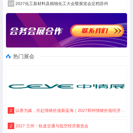
10
2027化工新材料及精细化工大会暨展览会定档苏州
热门展会
1
以香为媒，共赴情绪价值新蓝海｜2027郑州情绪价值经济博览会・香氛产业馆
2
2027 兰州・轨道交通与低空经济展览会