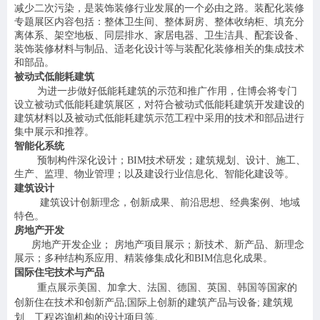
减少二次污染，是装饰装修行业发展的一个必由之路。装配化装修
专题展区内容包括：整体卫生间、整体厨房、整体收纳柜、填充分
离体系、架空地板、同层排水、家居电器、卫生洁具、配套设备、
装饰装修材料与制品、适老化设计等与装配化装修相关的集成技术
和部品。
被动式低能耗建筑
为进一步做好低能耗建筑的示范和推广作用，住博会将专门
设立被动式低能耗建筑展区，对符合被动式低能耗建筑开发建设的
建筑材料以及被动式低能耗建筑示范工程中采用的技术和部品进行
集中展示和推荐。
智能化系统
预制构件深化设计；
BIM技术研发；建筑规划、设计、施工、
生产、监理、物业管理；以及建设行业信息化、智能化建设等。
建筑设计
建筑设计
创
新理念，
创新成果、前沿思想、经典案例、地域
特色。
房地产开发
房地产开发
企业；
房地产项目展示；新技术、新产品、新理念
展示；多种结构系应用、精装修集成化和
BIM信息化成果。
国际住宅技术与产品
重点展示美国、加拿大、法国、德国、英国、韩国等国家的
创
新住在技术和创新产品
;国际上
创
新的建筑产品与设备
; 建筑规
划、工程咨询机构的设计项目等。