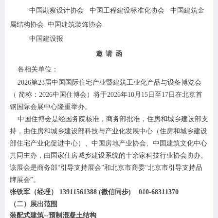
中国勘察设计协会
中国工程建设标准化协会
中国建筑金
属结构协会
中国建筑装饰协会
中国建设报
邀
请
函
各相关单位：
2026
第
23
届中国国际住宅产业暨建筑工业化产品与设备博览会
（
简称：
202
6
中国住博会）将于
202
6
年
10
月
15
日至
17
日在
北京首
钢国际会展中心
隆重举办。
中国住博会是经国务院核准，商务部批准，住房和城乡建设部支
持，由住房和城乡建设部科技与产业化发展中心（住房和城乡建设
部住宅产业化促进中心）、中国房地产业协会、中国建筑文化中心
共同主办，由国家住房城乡建设系统的十余家科技行业协会协办。
该展会是商务部
“引导支持展会”和北京市商委“北京市引导支持品
牌展会”。
张铁军（经理）
13911561388
(
微信同步
)
010-68311370
（二）展出范围
装配式建筑
--预制混凝土结构