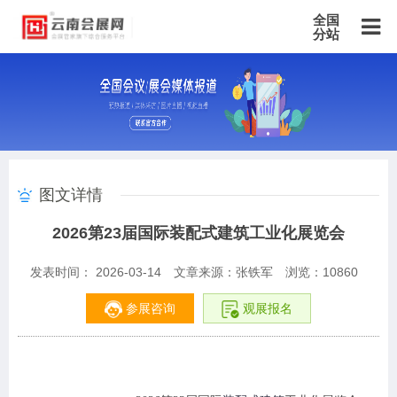
全国
分站
主站
北京站
上海站
广东站
重庆站
天津站
江苏站
浙江站
安徽站
福建站
山东站
山西站
河南站
河北站
黑龙江站
湖北站
湖南站
云南站
宁夏站
青海站
贵州站
辽宁站
吉林站
甘肃站
江西站
陕西站
广西站
海南站
西藏站
图文详情
新疆站
四川站
内蒙古站
香港站
澳门站
台湾站
2026第23届国际装配式建筑工业化展览会
发表时间： 2026-03-14
文章来源：张铁军
浏览：
10860
参展咨询
观展报名