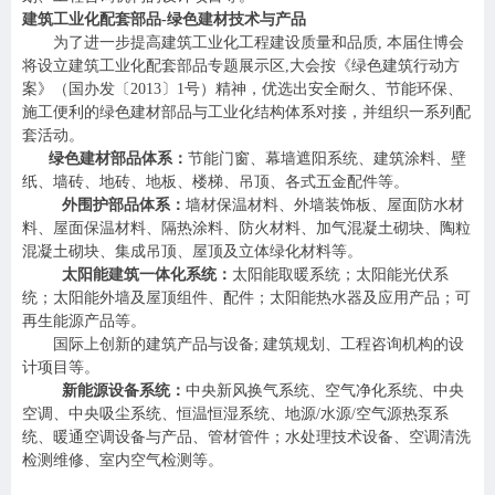
建筑工业化配套部品
-绿色建材技术与产品
为了进一步提高建筑工业化工程建设质量和品质
, 本届住博会
将设立建筑工业化配套部品专题展示区,大会按《绿色建筑行动方
案》（国办发〔2013〕1号）精神，优选出安全耐久、节能环保、
施工便利的绿色建材部品与工业化结构体系对接，并组织一系列配
套活动。
绿色建材部品体系：
节能门窗、幕墙遮阳系统、建筑涂料、壁
纸、墙砖、地砖、地板、楼梯、吊顶、各式五金配件等。
外围护部品体系：
墙材保温材料、外墙装饰板、屋面防水材
料、屋面保温材料、隔热涂料、防火材料、加气混凝土砌块、陶粒
混凝土砌块、集成吊顶、屋顶及立体绿化材料等。
太阳能建筑一体化系统：
太阳能取暖系统；太阳能光伏系
统；太阳能外墙及屋顶组件、配件；太阳能热水器及应用产品；可
再生能源产品等。
国际上
创
新的建筑产品与设备
; 建筑规划、工程咨询机构的设
计项目等。
新能源设备系统：
中央新风换气系统、空气净化系统、中央
空调、中央吸尘系统、恒温恒湿系统、地源
/水源/空气源热泵系
统、暖通空调设备与产品、管材管件；水处理技术设备、空调清洗
检测维修、室内空气检测等。