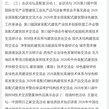
三、
（三）会议论坛及配套活动
1、会议论坛
2026
第
2
3
届中国
国际住宅产业暨建筑工业化产品与设备博览会开幕见面会
202
6
全国装配式建筑交流大会
202
6
年度全国装配式建筑暨绿色建筑
工作座谈会
第
13
届国家装配式建筑产业技术创新联盟工作会暨
装配式建筑技术交流会
第
13
届中德合作被动式低能耗房屋技术
交流研讨会
BIM技术应用与建筑信息化交会 现代木结构建筑应
用交流会 净零能耗建筑清洁能源应用专题研讨会 城市需求侧
能源规划及其方法研讨会 房地产企业绿色发展经验交流会 北方
地区冬季清洁取暖政策和技术交流会 202
6
年中外装配式建筑技
术转移交流论坛
建筑储能（蓄能）技术交流会
绿色建材评价
及绿色农房建设技术交流会
202
6
装配化装修技术体系与绿色精
装发展交流会
202
6
年装配式钢结构建筑技术及产品交流会
新型
装配式建筑技术暨自保温维护结构技术交流会
202
6
年第
11
届中
国
BIM技术交流暨案例作品展示会议 2、现场特色活动 主题论
坛—中国明日之家交流活动 被动房技术知识讲座 202
6
年中国住